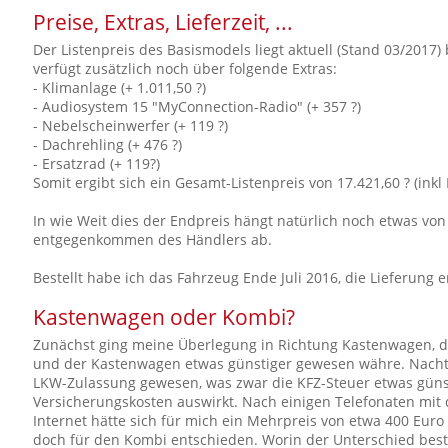
Preise, Extras, Lieferzeit, ...
Der Listenpreis des Basismodels liegt aktuell (Stand 03/2017) 
verfügt zusätzlich noch über folgende Extras:
- Klimanlage (+ 1.011,50 ?)
- Audiosystem 15 "MyConnection-Radio" (+ 357 ?)
- Nebelscheinwerfer (+ 119 ?)
- Dachrehling (+ 476 ?)
- Ersatzrad (+ 119?)
Somit ergibt sich ein Gesamt-Listenpreis von 17.421,60 ? (inkl
In wie Weit dies der Endpreis hängt natürlich noch etwas 
entgegenkommen des Händlers ab.
Bestellt habe ich das Fahrzeug Ende Juli 2016, die Lieferung
Kastenwagen oder Kombi?
Zunächst ging meine Überlegung in Richtung Kastenwagen, da
und der Kastenwagen etwas günstiger gewesen währe. Nachte
LKW-Zulassung gewesen, was zwar die KFZ-Steuer etwas günsti
Versicherungskosten auswirkt. Nach einigen Telefonaten mit
Internet hätte sich für mich ein Mehrpreis von etwa 400 Eur
doch für den Kombi entschieden. Worin der Unterschied best