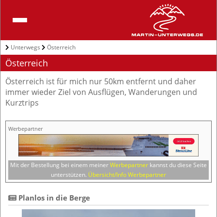
Unterwegs
Österreich
Österreich
Österreich ist für mich nur 50km entfernt und daher
immer wieder Ziel von Ausflügen, Wanderungen und
Kurztrips
Werbepartner
Mit der Bestellung bei einem meiner
Werbepartner
kannst du diese Seite
unterstützen.
Übersicht/Info Werbepartner
 Planlos in die Berge