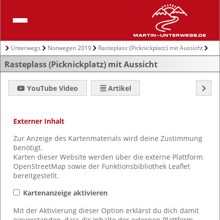
Unterwegs
Norwegen 2019
Rasteplass (Picknickplatz) mit Aussicht
Karte
Rasteplass (Picknickplatz) mit Aussicht
YouTube Video
Artikel
Externer Inhalt
Zur Anzeige des Kartenmaterials wird deine Zustimmung
benötigt.
Karten dieser Website werden über die externe Plattform
OpenStreetMap sowie der Funktionsbibliothek Leaflet
bereitgestellt.
Kartenanzeige aktivieren
Mit der Aktivierung dieser Option erklärst du dich damit
einverstanden, dass dir Inhalte der externen Plattform