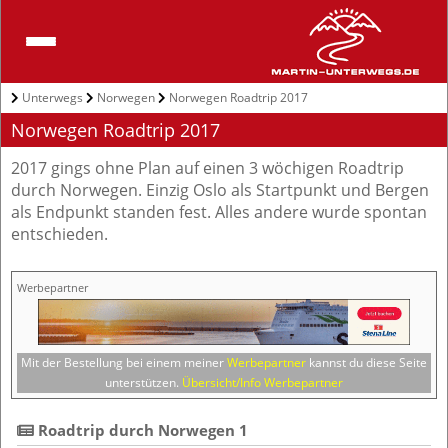
Unterwegs
Norwegen
Norwegen Roadtrip 2017
Norwegen Roadtrip 2017
2017 gings ohne Plan auf einen 3 wöchigen Roadtrip
durch Norwegen. Einzig Oslo als Startpunkt und Bergen
als Endpunkt standen fest. Alles andere wurde spontan
entschieden.
Werbepartner
Mit der Bestellung bei einem meiner
Werbepartner
kannst du diese Seite
unterstützen.
Übersicht/Info Werbepartner
 Roadtrip durch Norwegen 1