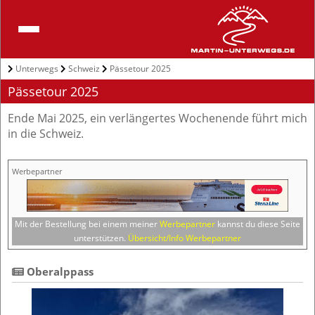
Unterwegs
Schweiz
Pässetour 2025
Pässetour 2025
Ende Mai 2025, ein verlängertes Wochenende führt mich
in die Schweiz.
Werbepartner
Mit der Bestellung bei einem meiner
Werbepartner
kannst du diese Seite
unterstützen.
Übersicht/Info Werbepartner
 Oberalppass